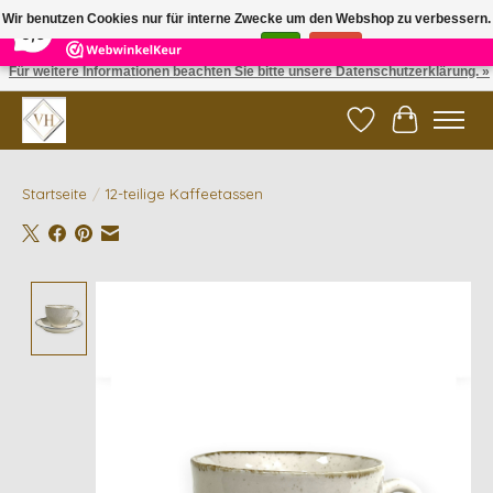
×
5
Reviews
Wir benutzen Cookies nur für interne Zwecke um den Webshop zu verbessern.
9,6
Ist das in Ordnung?
Ja
Nein
Für weitere Informationen beachten Sie bitte unsere Datenschutzerklärung. »
✓ Gratis verzending vanaf €200 | ✓ 14 dagen retourneren
Wunschzettel
Ihr Waren
Startseite
/
12-teilige Kaffeetassen
Product image slideshow Items