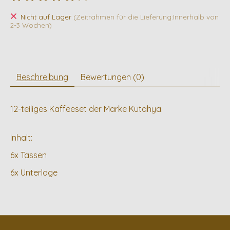
Die Bewertung dieses Produkts ist
0
von 5
Nicht auf Lager
(Zeitrahmen für die Lieferung:Innerhalb von
2-3 Wochen)
Beschreibung
Bewertungen (0)
12-teiliges Kaffeeset der Marke Kütahya.
Inhalt:
6x Tassen
6x Unterlage