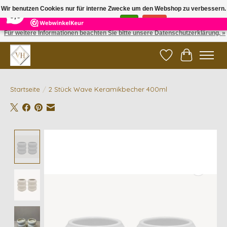
×
5
Reviews
Wir benutzen Cookies nur für interne Zwecke um den Webshop zu verbessern.
9,6
Ist das in Ordnung?
Ja
Nein
Für weitere Informationen beachten Sie bitte unsere Datenschutzerklärung. »
✓ Gratis verzending vanaf €200 | ✓ 14 dagen retourneren
Wunschzettel
Ihr Waren
Startseite
/
2 Stück Wave Keramikbecher 400ml
Product image slideshow Items