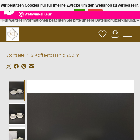
×
5
Reviews
Wir benutzen Cookies nur für interne Zwecke um den Webshop zu verbessern.
9,6
Ist das in Ordnung?
Ja
Nein
Für weitere Informationen beachten Sie bitte unsere Datenschutzerklärung. »
✓ Gratis verzending vanaf €200 | ✓ 14 dagen retourneren
Wunschzettel
Ihr Waren
Startseite
/
12 Kaffeetassen à 200 ml
Product image slideshow Items