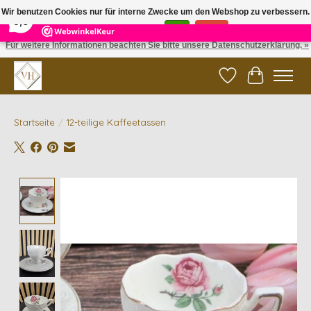
×
5
Reviews
Wir benutzen Cookies nur für interne Zwecke um den Webshop zu verbessern.
9,6
Ist das in Ordnung?
Ja
Nein
Für weitere Informationen beachten Sie bitte unsere Datenschutzerklärung. »
✓ Gratis verzending vanaf €200 | ✓ 14 dagen retourneren
Wunschzettel
Ihr Waren
Startseite
/
12-teilige Kaffeetassen
Product image slideshow Items