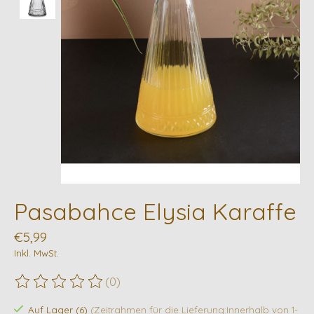
Pasabahce Elysia Karaffe
€5,99
Inkl. MwSt.
(0)
Die Bewertung dieses Produkts ist
0
von 5
Auf Lager (6)
(Zeitrahmen für die Lieferung:Innerhalb von 1-