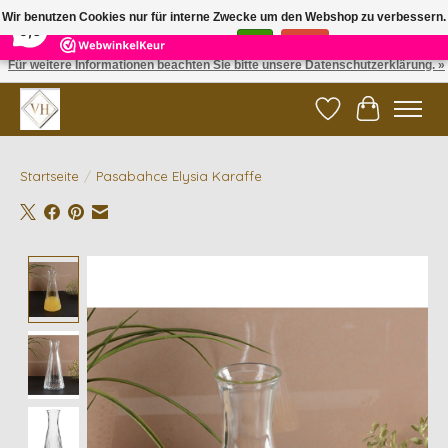
×
5
Reviews
Wir benutzen Cookies nur für interne Zwecke um den Webshop zu verbessern.
9,6
Ist das in Ordnung?
Ja
Nein
Für weitere Informationen beachten Sie bitte unsere Datenschutzerklärung. »
✓ Gratis verzending vanaf €200 | ✓ 14 dagen retourneren
Wunschzettel
Ihr Waren
Startseite
/
Pasabahce Elysia Karaffe
Product image slideshow Items