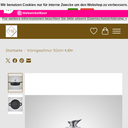
×
5
Reviews
Wir benutzen Cookies nur für interne Zwecke um den Webshop zu verbessern.
9,6
Ist das in Ordnung?
Ja
Nein
Für weitere Informationen beachten Sie bitte unsere Datenschutzerklärung. »
✓ Gratis verzending vanaf €200 | ✓ 14 dagen retourneren
Wunschzettel
Ihr Waren
Startseite
/
Königsschnur 30cm 4,8ltr
Product image slideshow Items