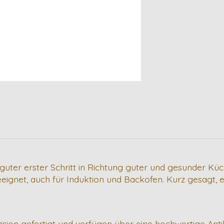
n guter erster Schritt in Richtung guter und gesunder K
ignet, auch für Induktion und Backofen. Kurz gesagt, ei
ision gefertigt und verfügen über eine hochwertige An