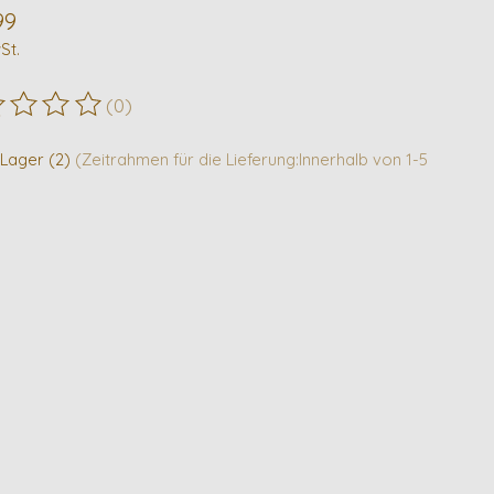
99
St.
(0)
ewertung dieses Produkts ist
0
von 5
 Lager (2)
(Zeitrahmen für die Lieferung:Innerhalb von 1-5