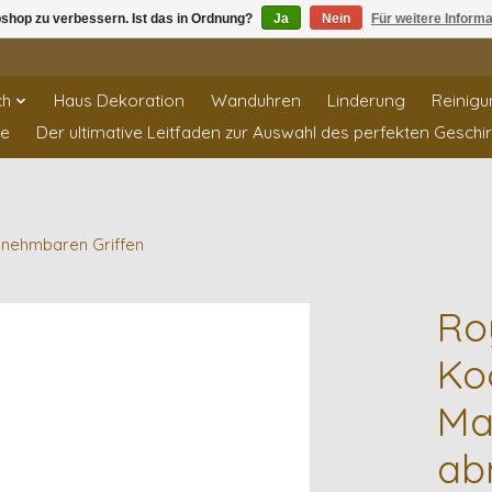
shop zu verbessern. Ist das in Ordnung?
Ja
Nein
Für weitere Inform
ch
Haus Dekoration
Wanduhren
Linderung
Reinigu
te
Der ultimative Leitfaden zur Auswahl des perfekten Geschi
abnehmbaren Griffen
Roy
Ko
Ma
ab