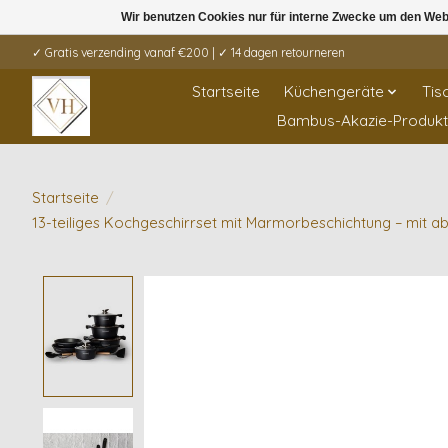
Wir benutzen Cookies nur für interne Zwecke um den Web
✓ Gratis verzending vanaf €200 | ✓ 14 dagen retourneren
Startseite
Küchengeräte
Tis
Bambus-Akazie-Produk
Startseite
/
13-teiliges Kochgeschirrset mit Marmorbeschichtung – mit 
Product image slideshow Items