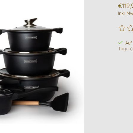
€119,
Inkl. Mw
Die B
Auf
Tagen)