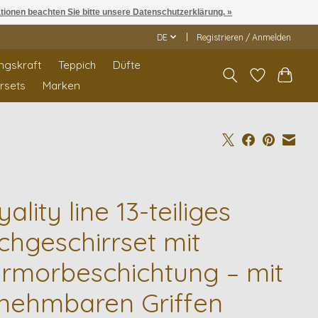
ationen beachten Sie bitte unsere Datenschutzerklärung. »
DE
Registrieren / Anmelden
ngskraft
Teppich
Düfte
rrsets
Marken
ality line 13-teiliges
chgeschirrset mit
rmorbeschichtung – mit
nehmbaren Griffen