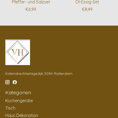
Pfeffer- und Salzset
Öl-Essig-Set
€6,99
€8,49
Katendrechtselagedijk 309A Rotterdam
Kategorien
Küchengeräte
Tisch
Haus Dekoration