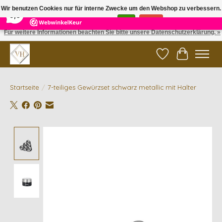
×
5
Reviews
Wir benutzen Cookies nur für interne Zwecke um den Webshop zu verbessern.
9,6
Ist das in Ordnung?
Ja
Nein
Für weitere Informationen beachten Sie bitte unsere Datenschutzerklärung. »
✓ Gratis verzending vanaf €200 | ✓ 14 dagen retourneren
Wunschzettel
Ihr Waren
Startseite
/
7-teiliges Gewürzset schwarz metallic mit Halter
Product image slideshow Items