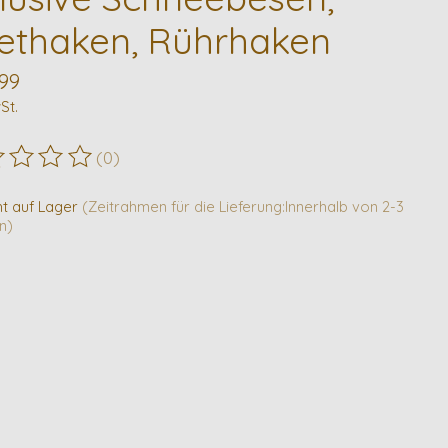
ethaken, Rührhaken
99
St.
(0)
ewertung dieses Produkts ist
0
von 5
ht auf Lager
(Zeitrahmen für die Lieferung:Innerhalb von 2-3
n)