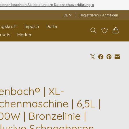
ationen beachten Sie bitte unsere Datenschutzerklärung. »
DE
Registrieren / Anmelden
ngskraft
Teppich
Düfte
rrsets
Marken
senbach® | XL-
chenmaschine | 6,5L |
0W | Bronzelinie |
klusive Schneebesen,