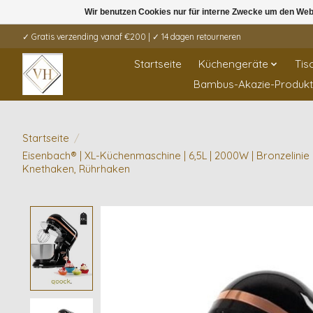
Wir benutzen Cookies nur für interne Zwecke um den Web
✓ Gratis verzending vanaf €200 | ✓ 14 dagen retourneren
Startseite
Küchengeräte
Tis
Bambus-Akazie-Produk
Startseite
/
Eisenbach® | XL-Küchenmaschine | 6,5L | 2000W | Bronzelinie 
Knethaken, Rührhaken
Product image slideshow Items