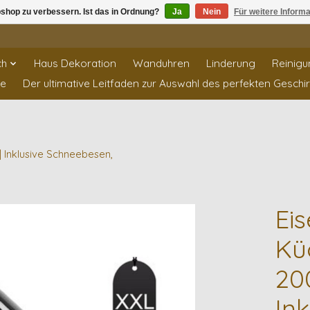
shop zu verbessern. Ist das in Ordnung?
Ja
Nein
Für weitere Inform
ch
Haus Dekoration
Wanduhren
Linderung
Reinigu
te
Der ultimative Leitfaden zur Auswahl des perfekten Geschi
| Inklusive Schneebesen,
Ei
Kü
200
In