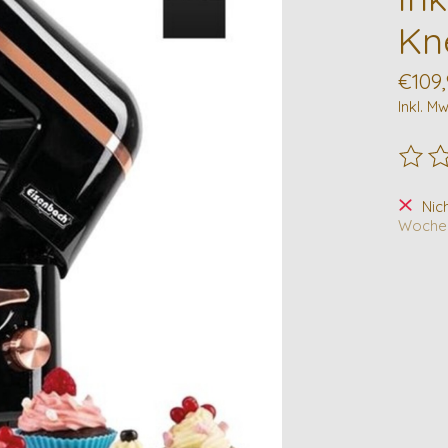
Kn
€109,
Inkl. Mw
Die B
Nic
Woche