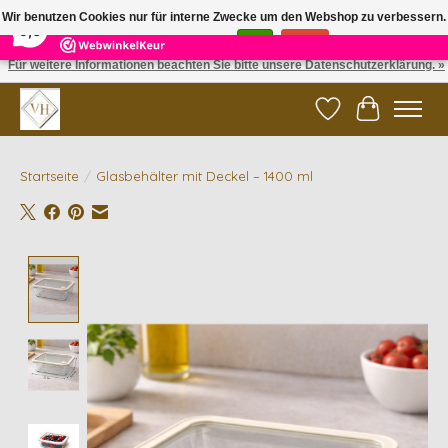
×
5
Reviews
Wir benutzen Cookies nur für interne Zwecke um den Webshop zu verbessern.
9,6
Ist das in Ordnung?
Ja
Nein
Für weitere Informationen beachten Sie bitte unsere Datenschutzerklärung. »
✓ Gratis verzending vanaf €200 | ✓ 14 dagen retourneren
Wunschzettel
Ihr Waren
Startseite
/
Glasbehälter mit Deckel – 1400 ml
Product image slideshow Items