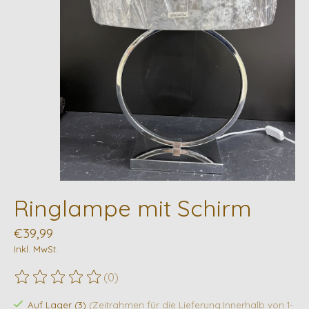
Ringlampe mit Schirm
€39,99
Inkl. MwSt.
(0)
Die Bewertung dieses Produkts ist
0
von 5
Auf Lager (3)
(Zeitrahmen für die Lieferung:Innerhalb von 1-