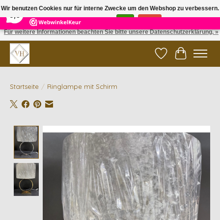
×
5
Reviews
Wir benutzen Cookies nur für interne Zwecke um den Webshop zu verbessern.
9,6
Ist das in Ordnung?
Ja
Nein
Für weitere Informationen beachten Sie bitte unsere Datenschutzerklärung. »
✓ Gratis verzending vanaf €200 | ✓ 14 dagen retourneren
Wunschzettel
Ihr Waren
Startseite
/
Ringlampe mit Schirm
Product image slideshow Items