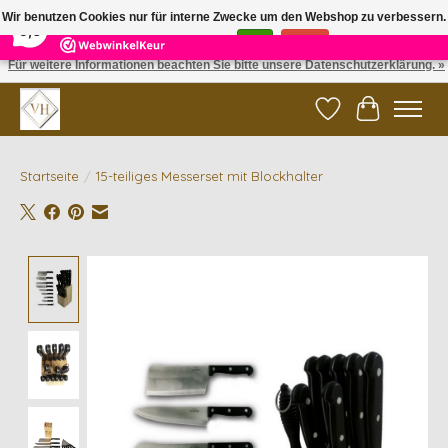
×
5
Reviews
Wir benutzen Cookies nur für interne Zwecke um den Webshop zu verbessern.
9,6
Ist das in Ordnung?
Ja
Nein
Für weitere Informationen beachten Sie bitte unsere Datenschutzerklärung. »
✓ Gratis verzending vanaf €200 | ✓ 14 dagen retourneren
Wunschzettel
Ihr Waren
Startseite
/
15-teiliges Messerset mit Blockhalter
Product image slideshow Items