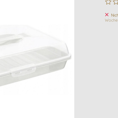
Die B
Nic
Woche