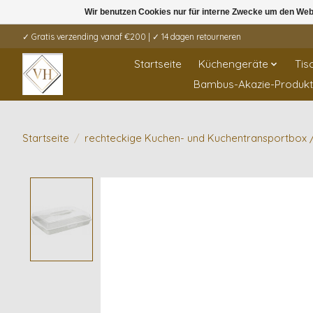
Wir benutzen Cookies nur für interne Zwecke um den Web
✓ Gratis verzending vanaf €200 | ✓ 14 dagen retourneren
Startseite
Küchengeräte
Tis
Bambus-Akazie-Produk
Startseite
/
rechteckige Kuchen- und Kuchentransportbox
Product image slideshow Items