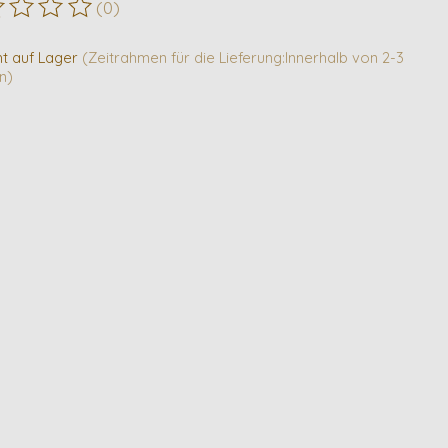
(0)
ewertung dieses Produkts ist
0
von 5
ht auf Lager
(Zeitrahmen für die Lieferung:Innerhalb von 2-3
n)