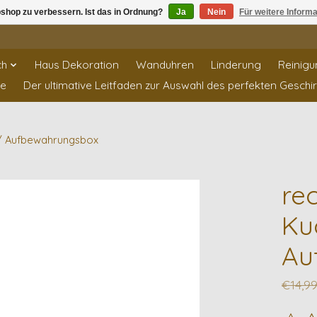
shop zu verbessern. Ist das in Ordnung?
Ja
Nein
Für weitere Inform
ch
Haus Dekoration
Wanduhren
Linderung
Reinigu
te
Der ultimative Leitfaden zur Auswahl des perfekten Geschi
 / Aufbewahrungsbox
re
Ku
Au
€14,9