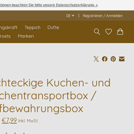
ationen beachten Sie bitte unsere Datenschutzerklärung. »
DE
Registrieren / Anmelden
ngskraft
Teppich
Düfte
rrsets
Marken
chteckige Kuchen- und
chentransportbox /
fbewahrungsbox
€7,99
9
Inkl. MwSt.