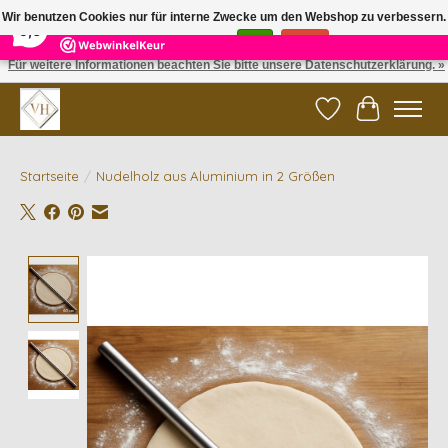
×
5
Reviews
Wir benutzen Cookies nur für interne Zwecke um den Webshop zu verbessern.
9,6
Ist das in Ordnung?
Ja
Nein
Für weitere Informationen beachten Sie bitte unsere Datenschutzerklärung. »
✓ Gratis verzending vanaf €200 | ✓ 14 dagen retourneren
Wunschzettel
Ihr Waren
Startseite
/
Nudelholz aus Aluminium in 2 Größen
Product image slideshow Items