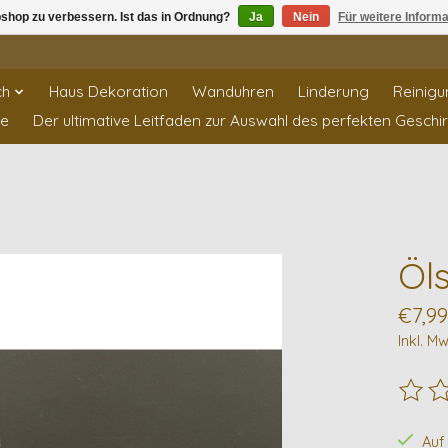
shop zu verbessern. Ist das in Ordnung?
Ja
Nein
Für weitere Inform
ch
Haus Dekoration
Wanduhren
Linderung
Reinigu
te
Der ultimative Leitfaden zur Auswahl des perfekten Geschi
Öl
€7,99
Inkl. Mw
Die B
Auf