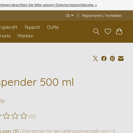
ationen beachten Sie bitte unsere Datenschutzerklärung. »
DE
Registrieren / Anmelden
ngskraft
Teppich
Düfte
rrsets
Marken
spender 500 ml
St.
(0)
ewertung dieses Produkts ist
0
von 5
 Lager (8)
(Zeitrahmen für die Lieferung:Innerhalb von 1-5