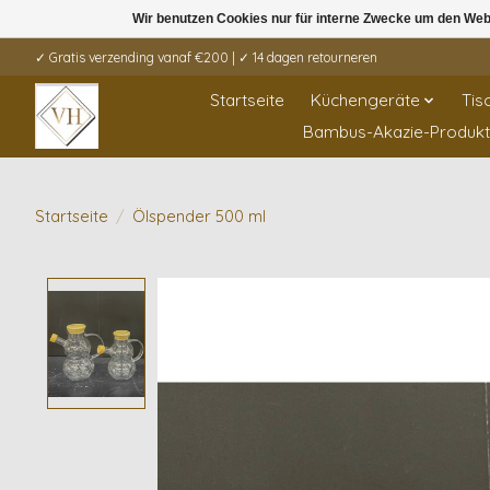
Wir benutzen Cookies nur für interne Zwecke um den Web
✓ Gratis verzending vanaf €200 | ✓ 14 dagen retourneren
Startseite
Küchengeräte
Tis
Bambus-Akazie-Produk
Startseite
/
Ölspender 500 ml
Product image slideshow Items