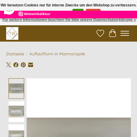
×
5
Reviews
Wir benutzen Cookies nur für interne Zwecke um den Webshop zu verbessern.
9,6
Ist das in Ordnung?
Ja
Nein
Für weitere Informationen beachten Sie bitte unsere Datenschutzerklärung. »
✓ Gratis verzending vanaf €200 | ✓ 14 dagen retourneren
Wunschzettel
Ihr Waren
Startseite
/
Auflaufform in Marmoroptik
Product image slideshow Items