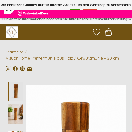
×
5
Reviews
Wir benutzen Cookies nur für interne Zwecke um den Webshop zu verbessern.
9,6
Ist das in Ordnung?
Ja
Nein
Für weitere Informationen beachten Sie bitte unsere Datenschutzerklärung. »
✓ Gratis verzending vanaf €200 | ✓ 14 dagen retourneren
Wunschzettel
Ihr Waren
Startseite
/
VizyonHome Pfeffermühle aus Holz / Gewürzmühle – 20 cm
Product image slideshow Items