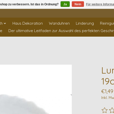
shop zu verbessern. Ist das in Ordnung?
Ja
Nein
Für weitere Inform
ch
Haus Dekoration
Wanduhren
Linderung
Reinigu
te
Der ultimative Leitfaden zur Auswahl des perfekten Geschi
Lu
19
€1,49
Inkl. Mw
Die B