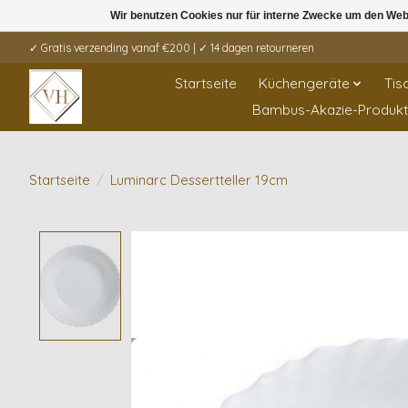
Wir benutzen Cookies nur für interne Zwecke um den Web
✓ Gratis verzending vanaf €200 | ✓ 14 dagen retourneren
Startseite
Küchengeräte
Tis
Bambus-Akazie-Produk
Startseite
/
Luminarc Dessertteller 19cm
Product image slideshow Items