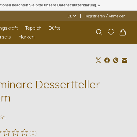
ationen beachten Sie bitte unsere Datenschutzerklärung. »
DE
Registrieren / Anmelden
ngskraft
Teppich
Düfte
rrsets
Marken
minarc Dessertteller
cm
St.
(0)
ewertung dieses Produkts ist
0
von 5