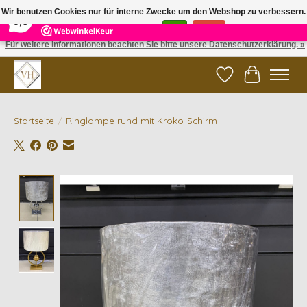
×
5
Reviews
Wir benutzen Cookies nur für interne Zwecke um den Webshop zu verbessern.
9,6
Ist das in Ordnung?
Ja
Nein
Für weitere Informationen beachten Sie bitte unsere Datenschutzerklärung. »
✓ Gratis verzending vanaf €200 | ✓ 14 dagen retourneren
Wunschzettel
Ihr Waren
Startseite
/
Ringlampe rund mit Kroko-Schirm
Product image slideshow Items