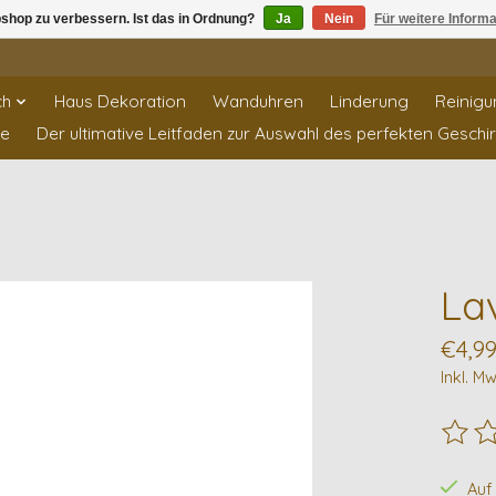
shop zu verbessern. Ist das in Ordnung?
Ja
Nein
Für weitere Inform
ch
Haus Dekoration
Wanduhren
Linderung
Reinigu
te
Der ultimative Leitfaden zur Auswahl des perfekten Geschi
La
€4,9
Inkl. Mw
Die B
Auf