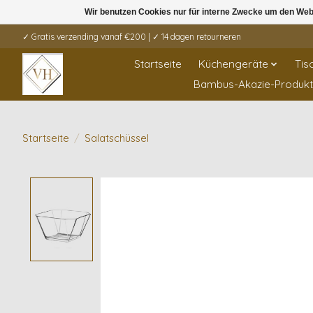
Wir benutzen Cookies nur für interne Zwecke um den Web
✓ Gratis verzending vanaf €200 | ✓ 14 dagen retourneren
Startseite
Küchengeräte
Tis
Bambus-Akazie-Produk
Startseite
/
Salatschüssel
Product image slideshow Items