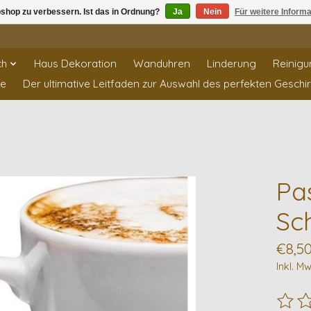
shop zu verbessern. Ist das in Ordnung?
Ja
Nein
Für weitere Inform
ch
Haus Dekoration
Wanduhren
Linderung
Reinigu
te
Der ultimative Leitfaden zur Auswahl des perfekten Geschi
Pa
Sc
€8,5
Inkl. Mw
Die B