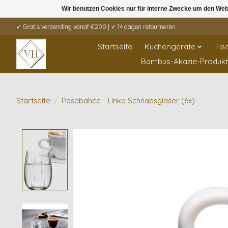
Wir benutzen Cookies nur für interne Zwecke um den Web
✓ Gratis verzending vanaf €200 | ✓ 14 dagen retourneren
Startseite
Küchengeräte
Tis
Bambus-Akazie-Produk
Startseite
/
Pasabahce - Linka Schnapsgläser (6x)
Product image slideshow Items