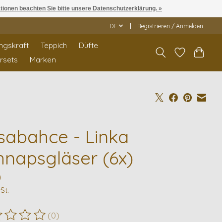
ationen beachten Sie bitte unsere Datenschutzerklärung. »
DE
Registrieren / Anmelden
ngskraft
Teppich
Düfte
rrsets
Marken
sabahce - Linka
hnapsgläser (6x)
0
St.
(0)
ewertung dieses Produkts ist
0
von 5