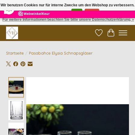
×
5
Reviews
Wir benutzen Cookies nur für interne Zwecke um den Webshop zu verbessern.
9,6
Ist das in Ordnung?
Ja
Nein
Für weitere Informationen beachten Sie bitte unsere Datenschutzerklärung. »
✓ Gratis verzending vanaf €200 | ✓ 14 dagen retourneren
Wunschzettel
Ihr Waren
Startseite
/
Pasabahce Elysia Schnapsgläser
Product image slideshow Items