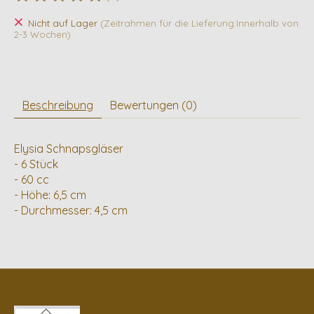
Die Bewertung dieses Produkts ist
0
von 5
Nicht auf Lager
(Zeitrahmen für die Lieferung:Innerhalb von
2-3 Wochen)
Beschreibung
Bewertungen (0)
Elysia Schnapsgläser
- 6 Stück
- 60 cc
- Höhe: 6,5 cm
- Durchmesser: 4,5 cm