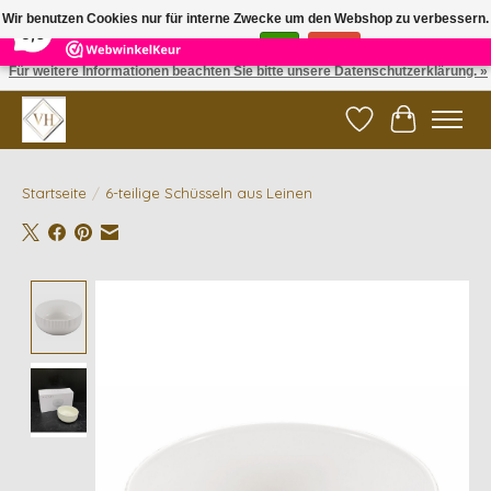
×
5
Reviews
Wir benutzen Cookies nur für interne Zwecke um den Webshop zu verbessern.
9,6
Ist das in Ordnung?
Ja
Nein
Für weitere Informationen beachten Sie bitte unsere Datenschutzerklärung. »
✓ Gratis verzending vanaf €200 | ✓ 14 dagen retourneren
Wunschzettel
Ihr Waren
Startseite
/
6-teilige Schüsseln aus Leinen
Product image slideshow Items