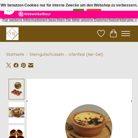
×
5
Reviews
Wir benutzen Cookies nur für interne Zwecke um den Webshop zu verbessern.
9,6
Ist das in Ordnung?
Ja
Nein
Für weitere Informationen beachten Sie bitte unsere Datenschutzerklärung. »
✓ Gratis verzending vanaf €200 | ✓ 14 dagen retourneren
Wunschzettel
Ihr Waren
Startseite
/
Steingutschüsseln – ofenfest (6er-Set)
Product image slideshow Items