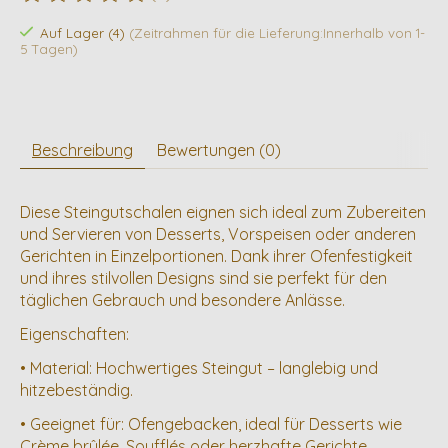
Die Bewertung dieses Produkts ist
0
von 5
Auf Lager (4)
(Zeitrahmen für die Lieferung:Innerhalb von 1-
5 Tagen)
Beschreibung
Bewertungen (0)
Diese Steingutschalen eignen sich ideal zum Zubereiten
und Servieren von Desserts, Vorspeisen oder anderen
Gerichten in Einzelportionen. Dank ihrer Ofenfestigkeit
und ihres stilvollen Designs sind sie perfekt für den
täglichen Gebrauch und besondere Anlässe.
Eigenschaften:
• Material: Hochwertiges Steingut – langlebig und
hitzebeständig.
• Geeignet für: Ofengebacken, ideal für Desserts wie
Crème brûlée, Soufflés oder herzhafte Gerichte.