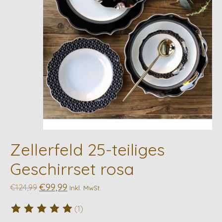
Zellerfeld 25-teiliges
Geschirrset rosa
€99,99
€124,99
Inkl. MwSt.
(1)
Die Bewertung dieses Produkts ist
5
von 5