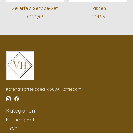
Zellerfeld Service-Set
Tassen
€124,99
€44,99
Katendrechtselagedijk 309A Rotterdam
Kategorien
Küchengeräte
Tisch