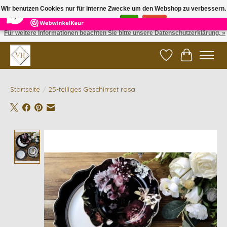
×
5
Reviews
Wir benutzen Cookies nur für interne Zwecke um den Webshop zu verbessern.
9,6
Ist das in Ordnung?
Ja
Nein
Für weitere Informationen beachten Sie bitte unsere Datenschutzerklärung. »
✓ Gratis verzending vanaf €200 | ✓ 14 dagen retourneren
Wunschzettel
Ihr Waren
Startseite
/
25-teiliges Geschirrset rosa
Product image slideshow Items