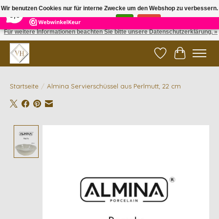
×
5
Reviews
Wir benutzen Cookies nur für interne Zwecke um den Webshop zu verbessern.
9,6
Ist das in Ordnung?
Ja
Nein
Für weitere Informationen beachten Sie bitte unsere Datenschutzerklärung. »
✓ Gratis verzending vanaf €200 | ✓ 14 dagen retourneren
Wunschzettel
Ihr Waren
Startseite
/
Almina Servierschüssel aus Perlmutt, 22 cm
Product image slideshow Items