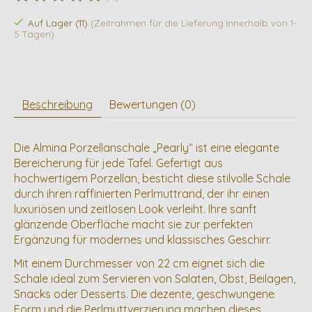
Die Bewertung dieses Produkts ist
0
von 5
Auf Lager (11)
(Zeitrahmen für die Lieferung:Innerhalb von 1-
5 Tagen)
Beschreibung
Bewertungen (0)
Die Almina Porzellanschale „Pearly“ ist eine elegante
Bereicherung für jede Tafel. Gefertigt aus
hochwertigem Porzellan, besticht diese stilvolle Schale
durch ihren raffinierten Perlmuttrand, der ihr einen
luxuriösen und zeitlosen Look verleiht. Ihre sanft
glänzende Oberfläche macht sie zur perfekten
Ergänzung für modernes und klassisches Geschirr.
Mit einem Durchmesser von 22 cm eignet sich die
Schale ideal zum Servieren von Salaten, Obst, Beilagen,
Snacks oder Desserts. Die dezente, geschwungene
Form und die Perlmuttverzierung machen dieses