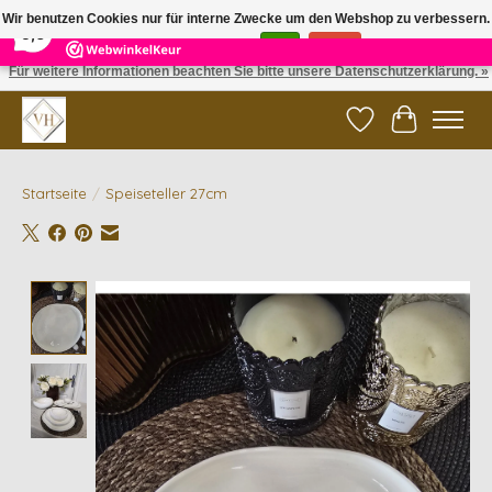
×
5
Reviews
Wir benutzen Cookies nur für interne Zwecke um den Webshop zu verbessern.
9,6
Ist das in Ordnung?
Ja
Nein
Für weitere Informationen beachten Sie bitte unsere Datenschutzerklärung. »
✓ Gratis verzending vanaf €200 | ✓ 14 dagen retourneren
Wunschzettel
Ihr Waren
Startseite
/
Speiseteller 27cm
Product image slideshow Items