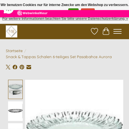
×
5
Reviews
Wir benutzen Cookies nur für interne Zwecke um den Webshop zu verbessern.
9,6
Ist das in Ordnung?
Ja
Nein
Für weitere Informationen beachten Sie bitte unsere Datenschutzerklärung. »
✓ Gratis verzending vanaf €200 | ✓ 14 dagen retourneren
Wunschzettel
Ihr Waren
Startseite
/
Snack & Tappas Schalen 6-teiliges Set Pasabahce Aurora
Product image slideshow Items