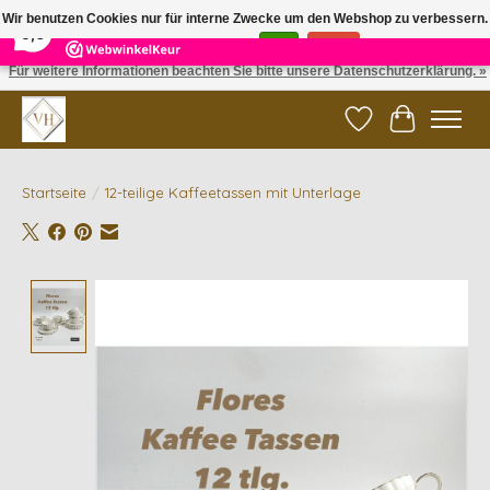
×
5
Reviews
Wir benutzen Cookies nur für interne Zwecke um den Webshop zu verbessern.
9,6
Ist das in Ordnung?
Ja
Nein
Für weitere Informationen beachten Sie bitte unsere Datenschutzerklärung. »
✓ Gratis verzending vanaf €200 | ✓ 14 dagen retourneren
Wunschzettel
Ihr Waren
Startseite
/
12-teilige Kaffeetassen mit Unterlage
Product image slideshow Items