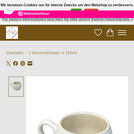
×
5
Reviews
Wir benutzen Cookies nur für interne Zwecke um den Webshop zu verbessern.
9,6
Ist das in Ordnung?
Ja
Nein
Für weitere Informationen beachten Sie bitte unsere Datenschutzerklärung. »
✓ Gratis verzending vanaf €200 | ✓ 14 dagen retourneren
Wunschzettel
Ihr Waren
Startseite
/
2 Keramiktassen à 330ml
Product image slideshow Items