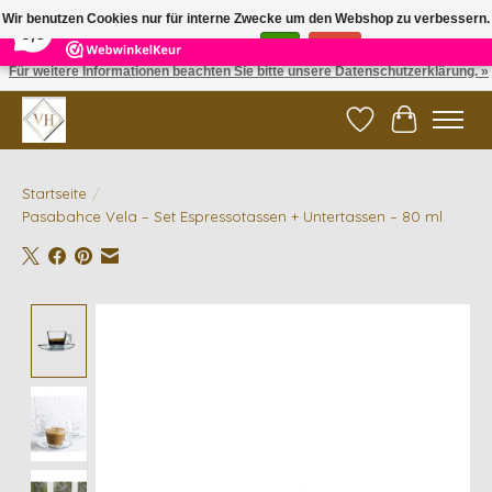
×
5
Reviews
Wir benutzen Cookies nur für interne Zwecke um den Webshop zu verbessern.
9,6
Ist das in Ordnung?
Ja
Nein
Für weitere Informationen beachten Sie bitte unsere Datenschutzerklärung. »
✓ Gratis verzending vanaf €200 | ✓ 14 dagen retourneren
Wunschzettel
Ihr Waren
Startseite
/
Pasabahce Vela – Set Espressotassen + Untertassen – 80 ml
Product image slideshow Items