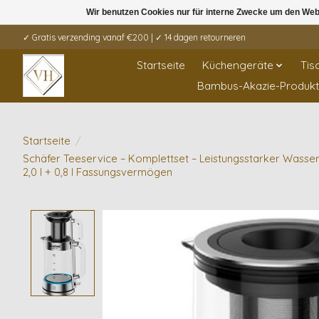
Wir benutzen Cookies nur für interne Zwecke um den Web
✓ Gratis verzending vanaf €200 | ✓ 14 dagen retourneren
Startseite
Küchengeräte
Tis
Bambus-Akazie-Produk
Startseite
/
Schäfer Teeservice – Komplettset – Leistungsstarker Wasse
2,0 l + 0,8 l Fassungsvermögen
Product image slideshow Items