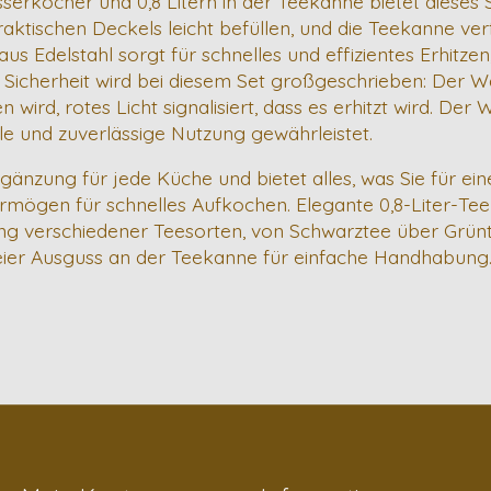
kocher und 0,8 Litern in der Teekanne bietet dieses Set
aktischen Deckels leicht befüllen, und die Teekanne ve
 Edelstahl sorgt für schnelles und effizientes Erhitzen
. Sicherheit wird bei diesem Set großgeschrieben: Der 
wird, rotes Licht signalisiert, dass es erhitzt wird. De
le und zuverlässige Nutzung gewährleistet.
rgänzung für jede Küche und bietet alles, was Sie für ei
mögen für schnelles Aufkochen. Elegante 0,8-Liter-Tee
tung verschiedener Teesorten, von Schwarztee über Grünte
ier Ausguss an der Teekanne für einfache Handhabung.