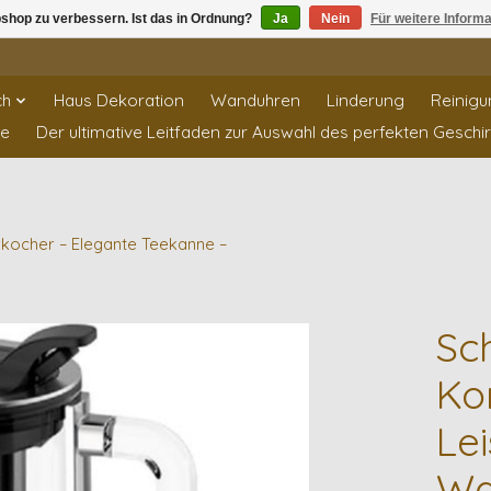
shop zu verbessern. Ist das in Ordnung?
Ja
Nein
Für weitere Inform
ch
Haus Dekoration
Wanduhren
Linderung
Reinigu
te
Der ultimative Leitfaden zur Auswahl des perfekten Geschi
rkocher – Elegante Teekanne –
Sc
Ko
Le
Wa