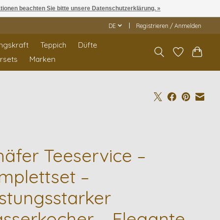
ationen beachten Sie bitte unsere Datenschutzerklärung. »
DE
Registrieren / Anmelden
ngskraft
Teppich
Düfte
rrsets
Marken
häfer Teeservice –
mplettset –
istungsstarker
sserkocher – Elegante