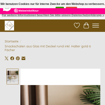
×
5
Reviews
Wir benutzen Cookies nur für interne Zwecke um den Webshop zu verbessern.
9,6
Ist das in Ordnung?
Ja
Nein
Für weitere Informationen beachten Sie bitte unsere Datenschutzerklärung. »
✓ Gratis verzending vanaf €200 | ✓ 14 dagen retourneren
Wunschzettel
Ihr Waren
Startseite
/
Snackschalen aus Glas mit Deckel rund inkl. Halter gold 6
Fächer
Product image slideshow Items