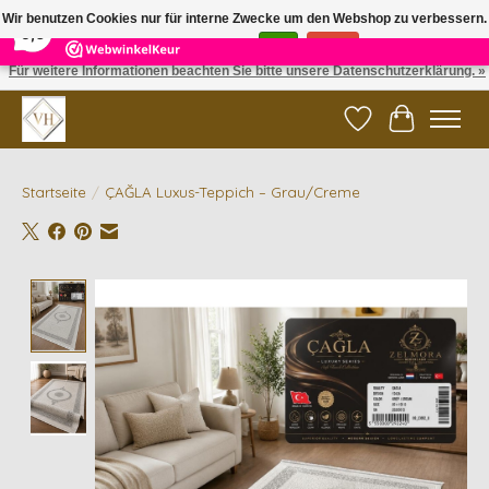
×
5
Reviews
Wir benutzen Cookies nur für interne Zwecke um den Webshop zu verbessern.
9,6
Ist das in Ordnung?
Ja
Nein
Für weitere Informationen beachten Sie bitte unsere Datenschutzerklärung. »
✓ Gratis verzending vanaf €200 | ✓ 14 dagen retourneren
Wunschzettel
Ihr Waren
Startseite
/
ÇAĞLA Luxus-Teppich – Grau/Creme
Product image slideshow Items