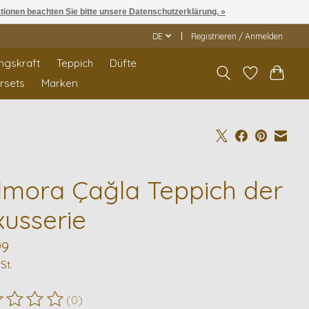
ationen beachten Sie bitte unsere Datenschutzerklärung. »
DE
Registrieren / Anmelden
ngskraft
Teppich
Düfte
rrsets
Marken
lmora Çağla Teppich der
xusserie
99
St.
(0)
ewertung dieses Produkts ist
0
von 5