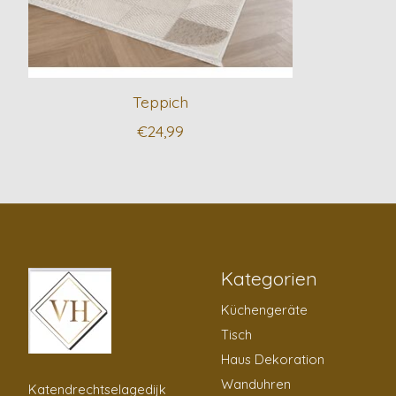
Teppich
€24,99
Kategorien
Küchengeräte
Tisch
Haus Dekoration
Wanduhren
Katendrechtselagedijk