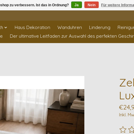
shop zu verbessern. Ist das in Ordnung?
Ja
Nein
Für weitere Inform
ch
Haus Dekoration
Wanduhren
Linderung
Reinigu
te
Der ultimative Leitfaden zur Auswahl des perfekten Geschi
Ze
Lu
€24,
Inkl. Mw
Die B