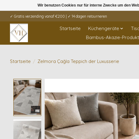
Wir benutzen Cookies nur für interne Zwecke um den Web
✓ Gratis verzending vanaf €200 | ✓ 14 dagen retourneren
Startseite
Küchengeräte
Tis
Bambus-Akazie-Produk
Startseite
/
Zelmora Çağla Teppich der Luxusserie
Product image slideshow Items