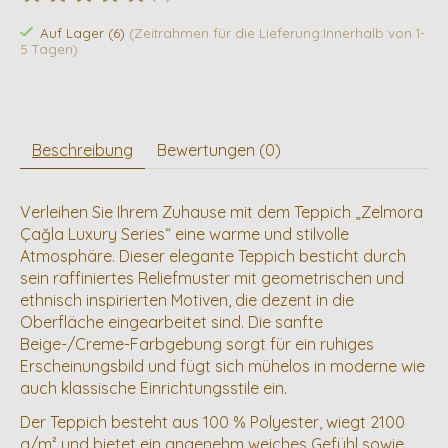
Die Bewertung dieses Produkts ist
0
von 5
Auf Lager (6)
(Zeitrahmen für die Lieferung:Innerhalb von 1-
5 Tagen)
Beschreibung
Bewertungen (0)
Verleihen Sie Ihrem Zuhause mit dem Teppich „Zelmora
Çağla Luxury Series“ eine warme und stilvolle
Atmosphäre. Dieser elegante Teppich besticht durch
sein raffiniertes Reliefmuster mit geometrischen und
ethnisch inspirierten Motiven, die dezent in die
Oberfläche eingearbeitet sind. Die sanfte
Beige-/Creme-Farbgebung sorgt für ein ruhiges
Erscheinungsbild und fügt sich mühelos in moderne wie
auch klassische Einrichtungsstile ein.
Der Teppich besteht aus 100 % Polyester, wiegt 2100
g/m² und bietet ein angenehm weiches Gefühl sowie