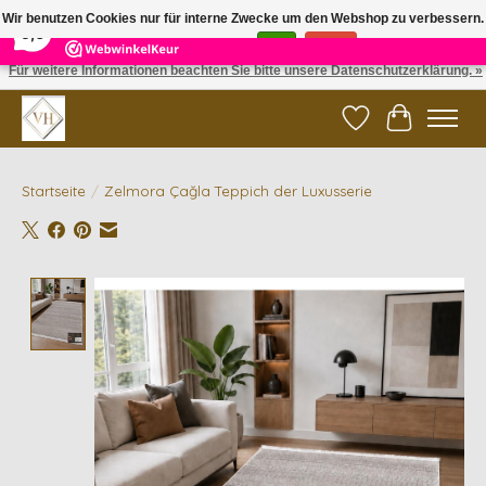
×
5
Reviews
Wir benutzen Cookies nur für interne Zwecke um den Webshop zu verbessern.
9,6
Ist das in Ordnung?
Ja
Nein
Für weitere Informationen beachten Sie bitte unsere Datenschutzerklärung. »
✓ Gratis verzending vanaf €200 | ✓ 14 dagen retourneren
Wunschzettel
Ihr Waren
Startseite
/
Zelmora Çağla Teppich der Luxusserie
Product image slideshow Items