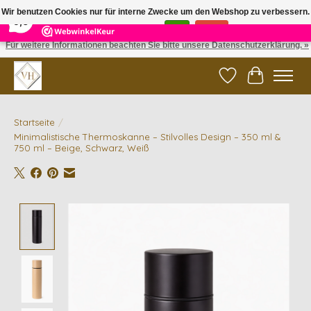
×
5
Reviews
Wir benutzen Cookies nur für interne Zwecke um den Webshop zu verbessern.
9,6
Ist das in Ordnung?
Ja
Nein
Für weitere Informationen beachten Sie bitte unsere Datenschutzerklärung. »
✓ Gratis verzending vanaf €200 | ✓ 14 dagen retourneren
Wunschzettel
Ihr Waren
Startseite
/
Minimalistische Thermoskanne – Stilvolles Design – 350 ml &
750 ml – Beige, Schwarz, Weiß
Product image slideshow Items