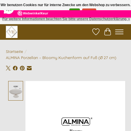
×
5
Reviews
Wir benutzen Cookies nur für interne Zwecke um den Webshop zu verbessern.
9,6
Ist das in Ordnung?
Ja
Nein
Für weitere Informationen beachten Sie bitte unsere Datenschutzerklärung. »
✓ Gratis verzending vanaf €200 | ✓ 14 dagen retourneren
Wunschzettel
Ihr Waren
Startseite
/
ALMINA Porzellan – Bloomy Kuchenform auf Fuß (Ø 27 cm)
Product image slideshow Items