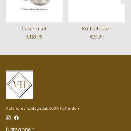
Geschirrset
Kaffeetassen
€169,99
€34,99
Katendrechtselagedijk 309A Rotterdam
Kategorien