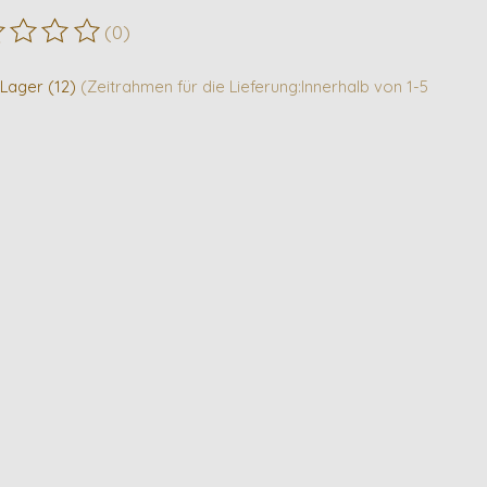
(0)
ewertung dieses Produkts ist
0
von 5
 Lager (12)
(Zeitrahmen für die Lieferung:Innerhalb von 1-5