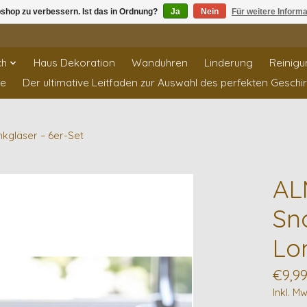
shop zu verbessern. Ist das in Ordnung?
Ja
Nein
Für weitere Inform
ch
Haus Dekoration
Wanduhren
Linderung
Reinigu
te
Der ultimative Leitfaden zur Auswahl des perfekten Geschi
kgläser – 6er-Set
AL
Sn
Lo
€9,9
Inkl. Mw