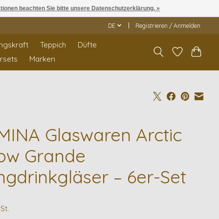
ationen beachten Sie bitte unsere Datenschutzerklärung. »
DE
Registrieren / Anmelden
ngskraft
Teppich
Düfte
rrsets
Marken
MINA Glaswaren Arctic
ow Grande
ngdrinkgläser – 6er-Set
9
St.