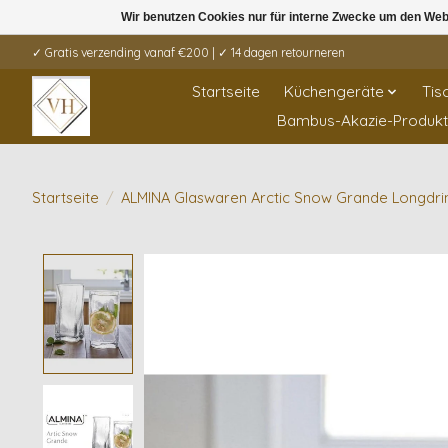
Wir benutzen Cookies nur für interne Zwecke um den Web
✓ Gratis verzending vanaf €200 | ✓ 14 dagen retourneren
Startseite
Küchengeräte
Tis
Bambus-Akazie-Produk
Startseite
/
ALMINA Glaswaren Arctic Snow Grande Longdrin
Product image slideshow Items