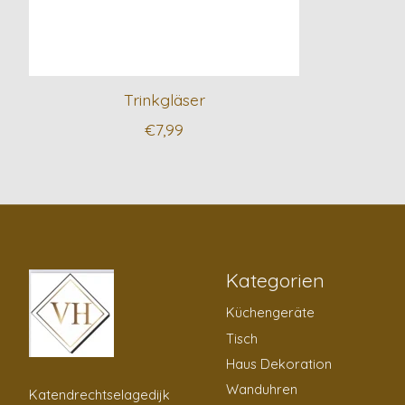
Trinkgläser
€7,99
Kategorien
Küchengeräte
Tisch
Haus Dekoration
Wanduhren
Katendrechtselagedijk