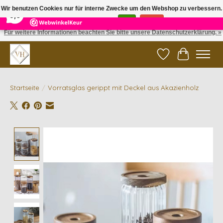
×
5
Reviews
Wir benutzen Cookies nur für interne Zwecke um den Webshop zu verbessern.
9,6
Ist das in Ordnung?
Ja
Nein
Für weitere Informationen beachten Sie bitte unsere Datenschutzerklärung. »
✓ Gratis verzending vanaf €200 | ✓ 14 dagen retourneren
Wunschzettel
Ihr Waren
Startseite
/
Vorratsglas gerippt mit Deckel aus Akazienholz
Product image slideshow Items