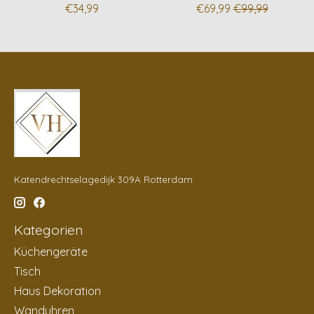
€34,99
€69,99
€99,99
Katendrechtselagedijk 309A Rotterdam
Kategorien
Küchengeräte
Tisch
Haus Dekoration
Wanduhren