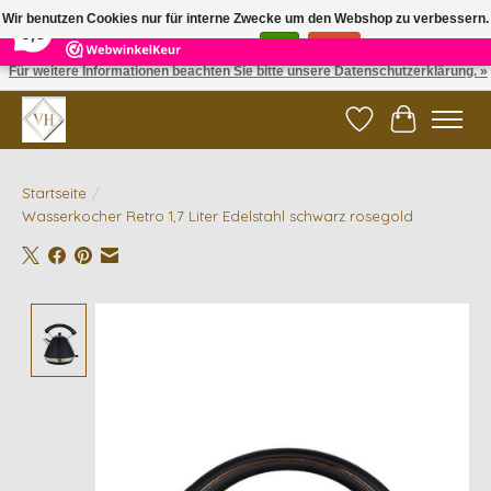
×
5
Reviews
Wir benutzen Cookies nur für interne Zwecke um den Webshop zu verbessern.
9,6
Ist das in Ordnung?
Ja
Nein
Für weitere Informationen beachten Sie bitte unsere Datenschutzerklärung. »
✓ Gratis verzending vanaf €200 | ✓ 14 dagen retourneren
Wunschzettel
Ihr Waren
Startseite
/
Wasserkocher Retro 1,7 Liter Edelstahl schwarz rosegold
Product image slideshow Items