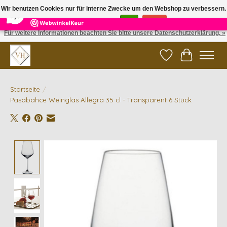
×
5
Reviews
Wir benutzen Cookies nur für interne Zwecke um den Webshop zu verbessern.
9,6
Ist das in Ordnung?
Ja
Nein
Für weitere Informationen beachten Sie bitte unsere Datenschutzerklärung. »
✓ Gratis verzending vanaf €200 | ✓ 14 dagen retourneren
Wunschzettel
Ihr Waren
Startseite
/
Pasabahce Weinglas Allegra 35 cl - Transparent 6 Stück
Product image slideshow Items