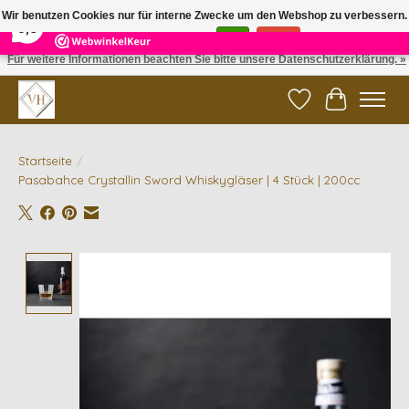
×
5
Reviews
Wir benutzen Cookies nur für interne Zwecke um den Webshop zu verbessern.
9,6
Ist das in Ordnung?
Ja
Nein
Für weitere Informationen beachten Sie bitte unsere Datenschutzerklärung. »
✓ Gratis verzending vanaf €200 | ✓ 14 dagen retourneren
Wunschzettel
Ihr Waren
Startseite
/
Pasabahce Crystallin Sword Whiskygläser | 4 Stück | 200cc
Product image slideshow Items