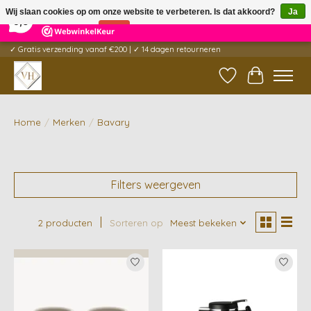
×
5
Reviews
Wij slaan cookies op om onze website te verbeteren. Is dat akkoord?
Ja
9,6
Nee
Meer over cookies »
✓ Gratis verzending vanaf €200 | ✓ 14 dagen retourneren
Verlanglijst
Winkelwag
Home
/
Merken
/
Bavary
Filters weergeven
2 producten
Sorteren op
Meest bekeken