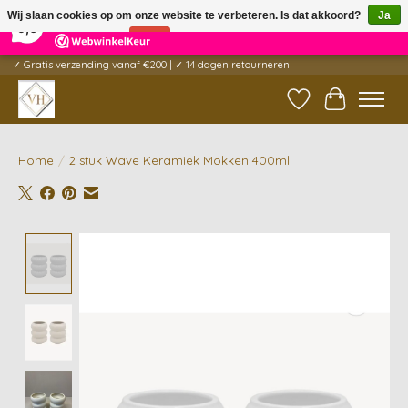
×
5
Reviews
Wij slaan cookies op om onze website te verbeteren. Is dat akkoord?
Ja
9,6
Nee
Meer over cookies »
✓ Gratis verzending vanaf €200 | ✓ 14 dagen retourneren
Verlanglijst
Winkelwag
Home
/
2 stuk Wave Keramiek Mokken 400ml
Product image slideshow Items