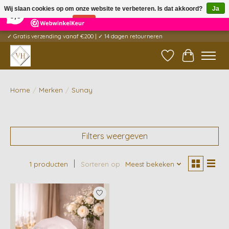
×
5
Reviews
Wij slaan cookies op om onze website te verbeteren. Is dat akkoord?
Ja
9,6
Nee
Meer over cookies »
✓ Gratis verzending vanaf €200 | ✓ 14 dagen retourneren
Verlanglijst
Winkelwag
Home
/
Merken
/
Sunay
Filters weergeven
1 producten
Sorteren op
Meest bekeken