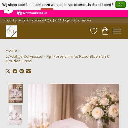
×
5
Reviews
Wij slaan cookies op om onze website te verbeteren. Is dat akkoord?
Ja
9,6
Nee
Meer over cookies »
✓ Gratis verzending vanaf €200 | ✓ 14 dagen retourneren
Verlanglijst
Winkelwag
Home
/
27-delige Serviesset – Fijn Porselein met Roze Bloemen &
Gouden Rand
Product image slideshow Items