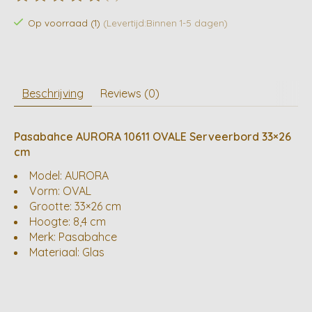
De beoordeling van dit product is
0
van de 5
Op voorraad (1)
(Levertijd:Binnen 1-5 dagen)
Beschrijving
Reviews (0)
Pasabahce AURORA 10611 OVALE Serveerbord 33×26
cm
Model: AURORA
Vorm: OVAL
Grootte: 33×26 cm
Hoogte: 8,4 cm
Merk: Pasabahce
Materiaal: Glas