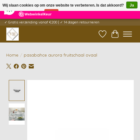
×
5
Reviews
Wij slaan cookies op om onze website te verbeteren. Is dat akkoord?
Ja
9,6
Nee
Meer over cookies »
✓ Gratis verzending vanaf €200 | ✓ 14 dagen retourneren
Verlanglijst
Winkelwag
Home
/
pasabahce aurora fruitschaal ovaal
Product image slideshow Items