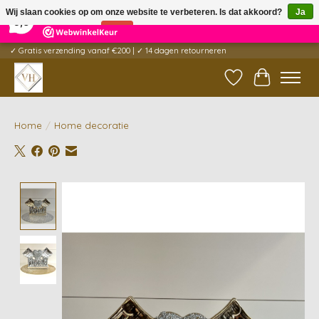
×
5
Reviews
Wij slaan cookies op om onze website te verbeteren. Is dat akkoord?
Ja
9,6
Nee
Meer over cookies »
✓ Gratis verzending vanaf €200 | ✓ 14 dagen retourneren
Verlanglijst
Winkelwag
Home
/
Home decoratie
Product image slideshow Items