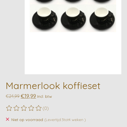
Marmerlook koffieset
€19,99
€24,99
Incl. btw
(0)
De beoordeling van dit product is
0
van de 5
Niet op voorraad
(Levertijd:3tot4 weken )