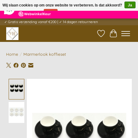
×
5
Reviews
Wij slaan cookies op om onze website te verbeteren. Is dat akkoord?
Ja
9,6
Nee
Meer over cookies »
✓ Gratis verzending vanaf €200 | ✓ 14 dagen retourneren
Verlanglijst
Winkelwag
Home
/
Marmerlook koffieset
Product image slideshow Items