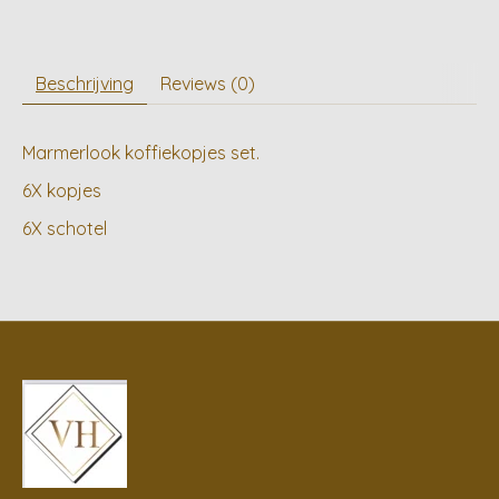
Beschrijving
Reviews (0)
Marmerlook koffiekopjes set.
6X kopjes
6X schotel